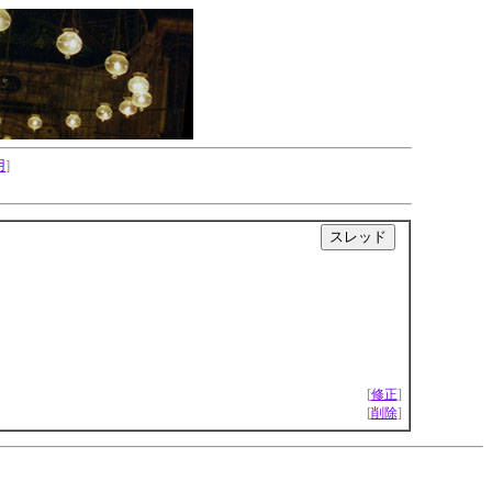
用
]
|
[
修正
]
[
削除
]