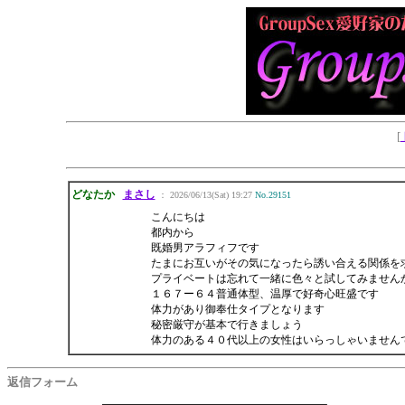
[
どなたか
まさし
： 2026/06/13(Sat) 19:27
No.29151
こんにちは
都内から
既婚男アラフィフです
たまにお互いがその気になったら誘い合える関係を
プライベートは忘れて一緒に色々と試してみません
１６７ー６４普通体型、温厚で好奇心旺盛です
体力があり御奉仕タイプとなります
秘密厳守が基本で行きましょう
体力のある４０代以上の女性はいらっしゃいませんで
返信フォーム