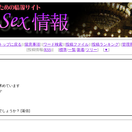
トップに戻る
] [
留意事項
] [
ワード検索
] [
投稿ファイル
] [
投稿ランキング
] [
管理
[投稿情報(
RSS
)] [
標準
/
一覧
/
新着
/
ツリー
] [
▼
]
求めています
か
しょうか？ [返信]