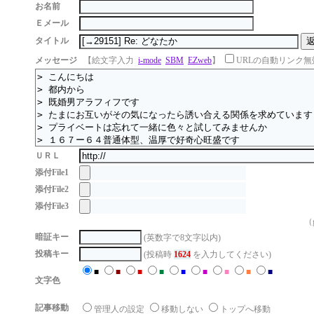
お名前
Ｅメール
タイトル
メッセージ
【絵文字入力
i-mode
SBM
EZweb
】
URLの自動リンク無
ＵＲＬ
添付File1
添付File2
添付File3
（g
暗証キー
(英数字で8文字以内)
投稿キー
(投稿時
1624
を入力してください)
■
■
■
■
■
■
■
■
■
文字色
記事移動
管理人の設定
移動しない
トップへ移動