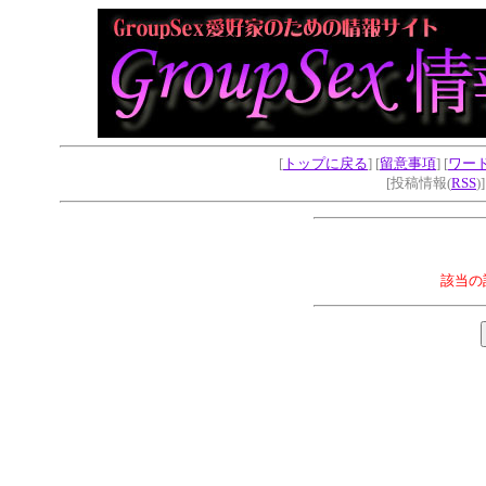
[
トップに戻る
] [
留意事項
] [
ワー
[投稿情報(
RSS
)
該当の